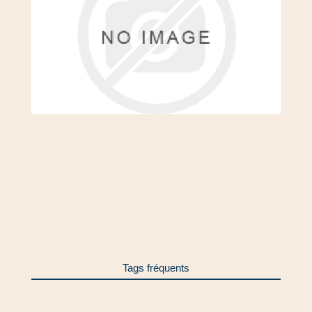
Tous
A
B
C
M
P
S
Tags fréquents