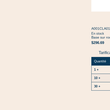
A001CLA01
En stock
Base sur ro
$296.69
Tarifi
Quantité
1 +
10 +
30 +