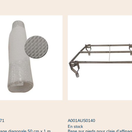
71
A001AUS0140
En stock
inage diagonale 50 cm x 1 m
Base sur pieds pour claie d'affina