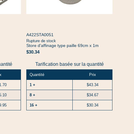
A422STA0051
Rupture de stock
Store d'affinage type paille 69cm x 1m
$30.34
uantité
Tarification basée sur la quantité
x
Quantité
Prix
1.70
1 +
$43.34
5.10
8 +
$34.67
9.95
16 +
$30.34