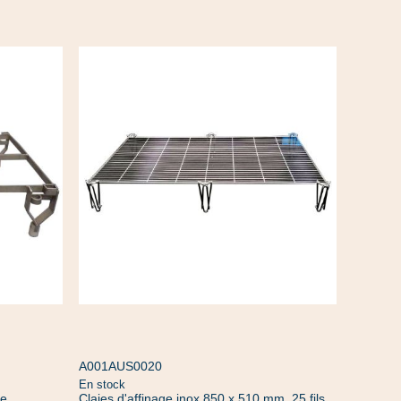
A001AUS0020
En stock
ge
Claies d'affinage inox 850 x 510 mm, 25 fils,