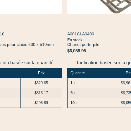
10
A001CLA0400
En stock
ues pour claies 630 x 510mm
Chariot porte-pile
$6,059.95
cation basée sur la quantité
Tarification basée sur la q
Prix
Quantité
Pri
$329.65
1 +
$6,96
$313.17
5 +
$6,73
$296.69
10 +
$6,05