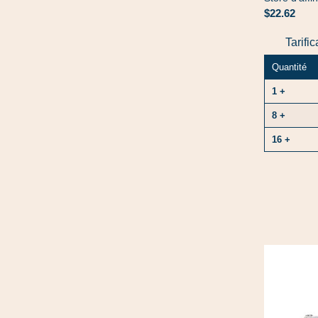
$22.62
Tarifi
Quantité
1 +
8 +
16 +