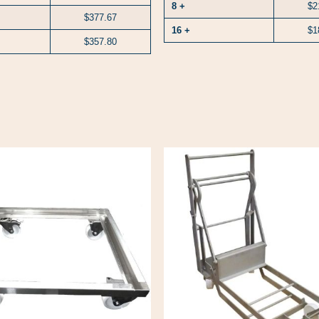
8 +
$2
$377.67
16 +
$1
$357.80