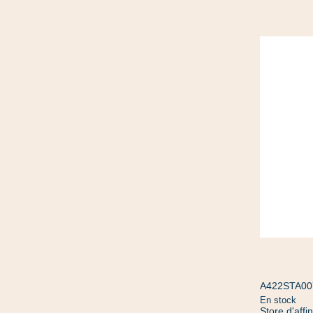
A422STA00
En stock
Store d'aff