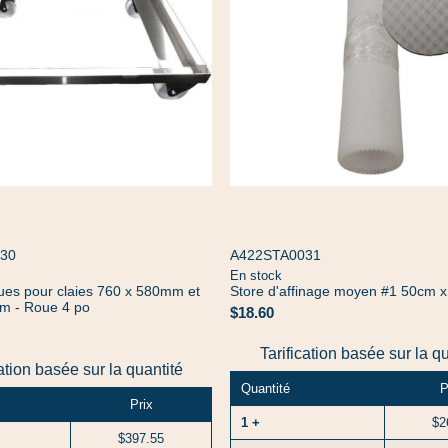
30
A422STA0031
En stock
ues pour claies 760 x 580mm et
Store d'affinage moyen #1 50cm 
m - Roue 4 po
$18.60
Tarification basée sur la q
cation basée sur la quantité
Quantité
P
Prix
1 +
$2
$397.55