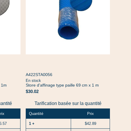
A422STA0056
En stock
x 1m
Store d'affinage type paille 69 cm x 1 m
$30.02
uantité
Tarification basée sur la quantité
rix
Quantité
Prix
6.57
1 +
$42.89